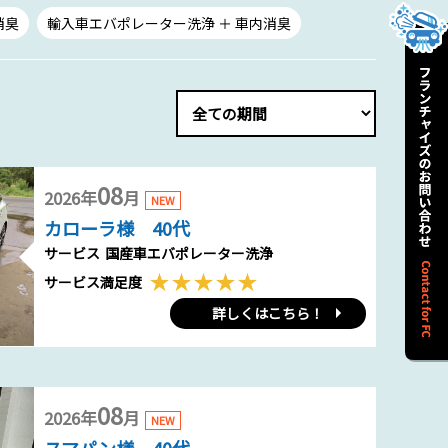
消臭
輸入車エバポレーター洗浄 ＋ 車内消臭
08
2026年
月
NEW
カローラ様 40代
サービス
国産車エバポレーター洗浄
サービス満足度
詳しくはこちら！
08
2026年
月
NEW