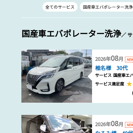
全てのサービス
国産車エバポレーター洗浄
国産車エバポレーター洗浄
／ 
08
2026年
月
NE
椎名様 30代
サービス
国産車エ
サービス満足度
08
2026年
月
NE