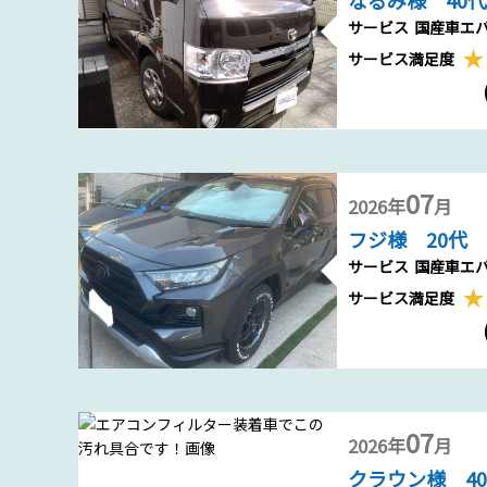
なるみ様 40代
サービス
国産車エ
サービス満足度
07
2026年
月
フジ様 20代
サービス
国産車エ
サービス満足度
07
2026年
月
クラウン様 4