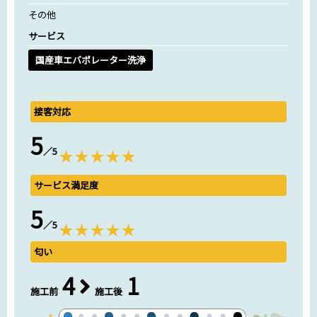
その他
サービス
国産車エバポレーター洗浄
接客対応
5
／5
サービス満足度
5
／5
匂い
4
1
施工前
施工後