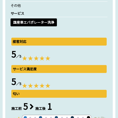
その他
サービス
国産車エバポレーター洗浄
接客対応
5
／5
サービス満足度
5
／5
匂い
5
1
施工前
施工後