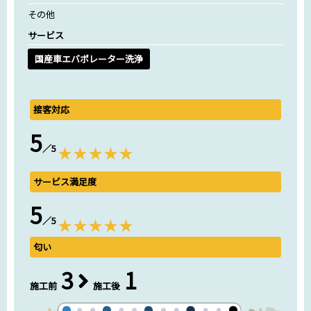
その他
サービス
国産車エバポレーター洗浄
接客対応
5
／5
サービス満足度
5
／5
匂い
3
1
施工前
施工後