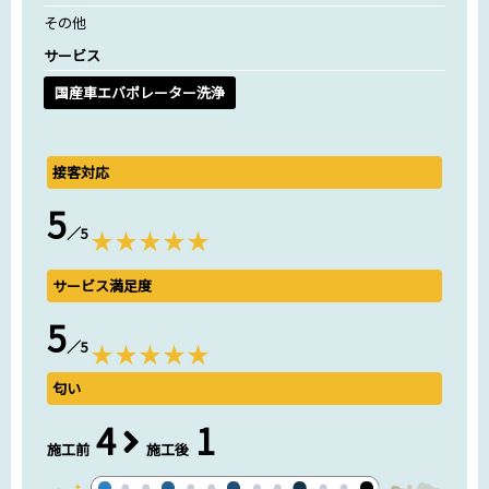
その他
サービス
国産車エバポレーター洗浄
接客対応
5
／5
サービス満足度
5
／5
匂い
4
1
施工前
施工後