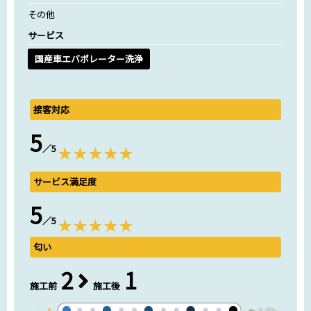
その他
サービス
国産車エバポレーター洗浄
接客対応
5
／5
サービス満足度
5
／5
匂い
2
1
施工前
施工後