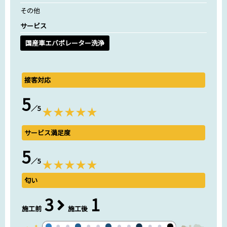
その他
サービス
国産車エバポレーター洗浄
接客対応
5
／5
サービス満足度
5
／5
匂い
3
1
施工前
施工後