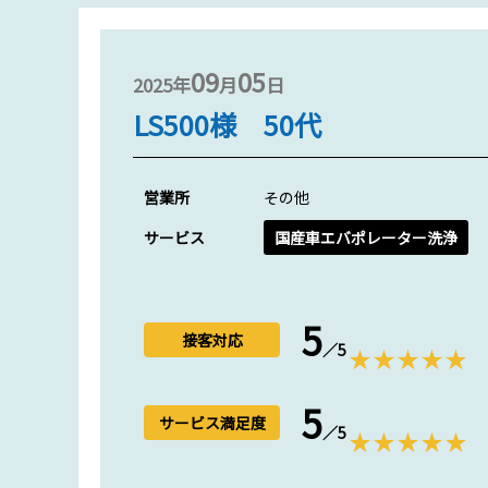
09
05
2025年
月
日
LS500様 50代
営業所
その他
サービス
国産車エバポレーター洗浄
5
接客対応
／5
5
サービス満足度
／5