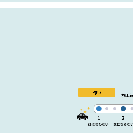
匂い
施工