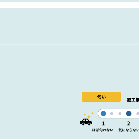
匂い
施工