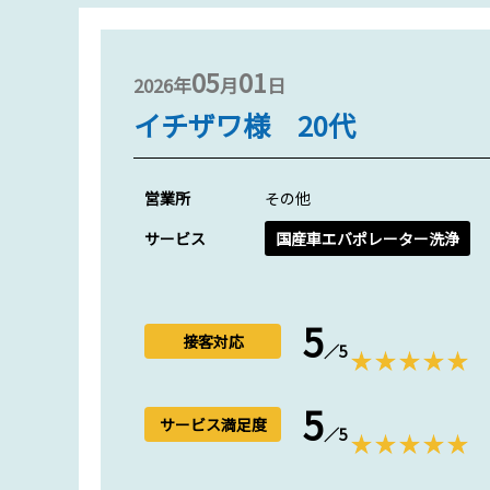
05
01
2026年
月
日
イチザワ様 20代
営業所
その他
サービス
国産車エバポレーター洗浄
5
接客対応
／5
5
サービス満足度
／5