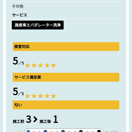
その他
サービス
国産車エバポレーター洗浄
接客対応
5
／5
サービス満足度
5
／5
匂い
3
1
施工前
施工後