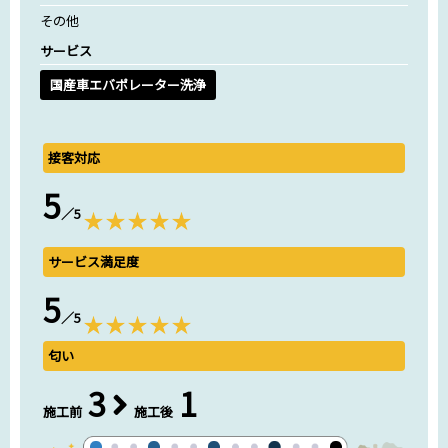
その他
サービス
国産車エバポレーター洗浄
接客対応
5
／5
サービス満足度
5
／5
匂い
3
1
施工前
施工後