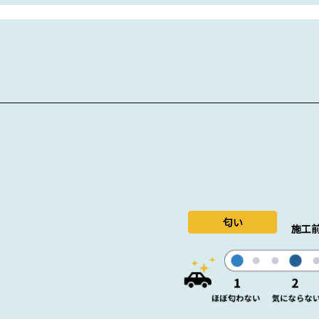
匂い
施工