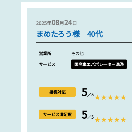
08
24
2025年
月
日
まめたろう様 40代
営業所
その他
サービス
国産車エバポレーター洗浄
5
接客対応
／5
5
サービス満足度
／5