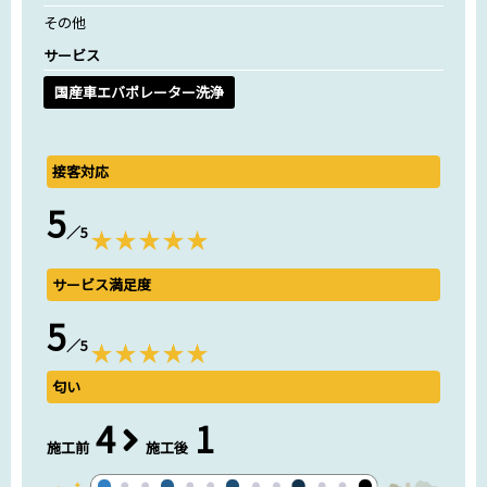
その他
サービス
国産車エバポレーター洗浄
接客対応
5
／5
サービス満足度
5
／5
匂い
4
1
施工前
施工後