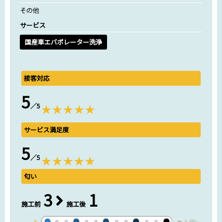
その他
サービス
国産車エバポレーター洗浄
接客対応
5
／5
サービス満足度
5
／5
匂い
3
1
施工前
施工後