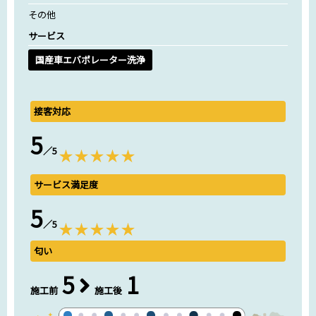
その他
サービス
国産車エバポレーター洗浄
接客対応
5
／5
サービス満足度
5
／5
匂い
5
1
施工前
施工後