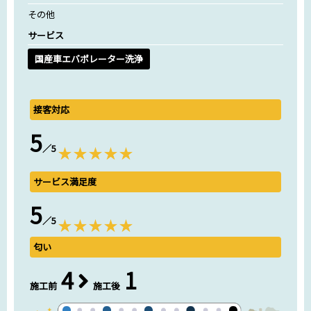
その他
サービス
国産車エバポレーター洗浄
接客対応
5
／5
サービス満足度
5
／5
匂い
4
1
施工前
施工後