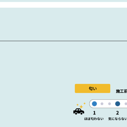
匂い
施工