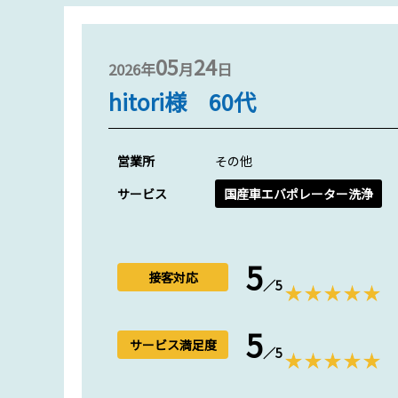
05
24
2026年
月
日
hitori様 60代
営業所
その他
サービス
国産車エバポレーター洗浄
5
接客対応
／5
5
サービス満足度
／5