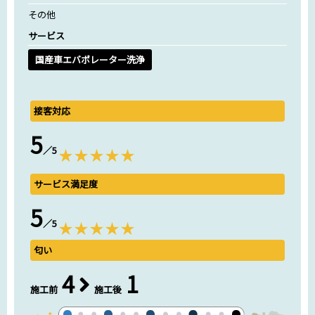
その他
サービス
国産車エバポレーター洗浄
接客対応
5
／5
サービス満足度
5
／5
匂い
4
1
施工前
施工後