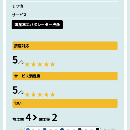
その他
サービス
国産車エバポレーター洗浄
接客対応
5
／5
サービス満足度
5
／5
匂い
4
2
施工前
施工後