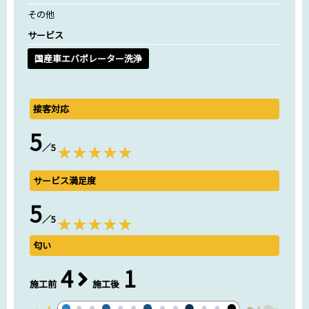
その他
サービス
国産車エバポレーター洗浄
接客対応
5
／5
サービス満足度
5
／5
匂い
4
1
施工前
施工後