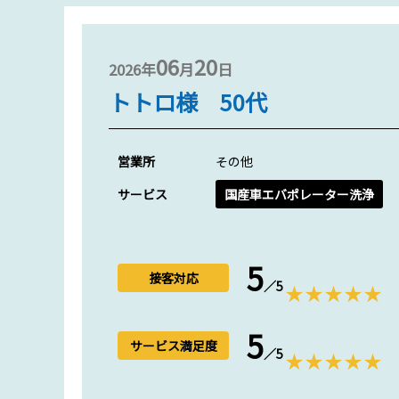
06
20
2026年
月
日
トトロ様 50代
営業所
その他
サービス
国産車エバポレーター洗浄
5
接客対応
／5
5
サービス満足度
／5