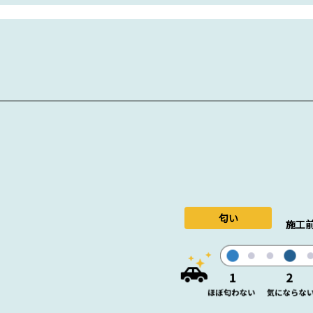
匂い
施工