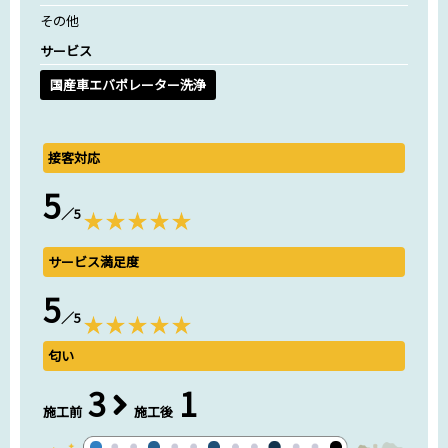
その他
サービス
国産車エバポレーター洗浄
接客対応
5
／5
サービス満足度
5
／5
匂い
3
1
施工前
施工後