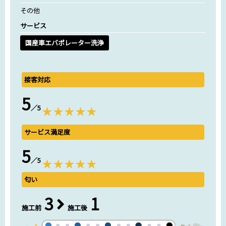
その他
サービス
国産車エバポレーター洗浄
接客対応
5
／5
サービス満足度
5
／5
匂い
3
1
施工前
施工後