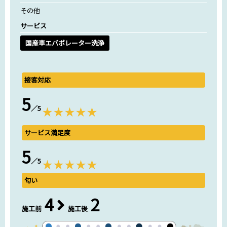
その他
サービス
国産車エバポレーター洗浄
接客対応
5
／5
サービス満足度
5
／5
匂い
4
2
施工前
施工後