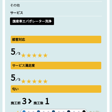
その他
サービス
国産車エバポレーター洗浄
接客対応
5
／5
サービス満足度
5
／5
匂い
3
1
施工前
施工後