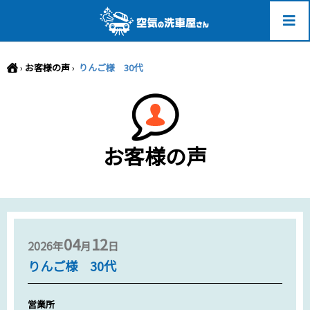
-->
›
お客様の声
›
りんご様 30代
お客様の声
04
12
2026年
月
日
りんご様 30代
営業所