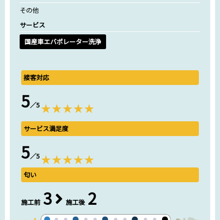
その他
サービス
国産車エバポレーター洗浄
接客対応
5
／5
サービス満足度
5
／5
匂い
3
2
施工前
施工後