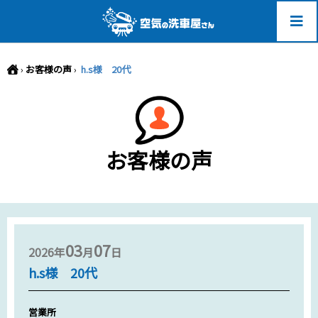
-->
›
お客様の声
›
h.s様 20代
お客様の声
03
07
2026年
月
日
h.s様 20代
営業所