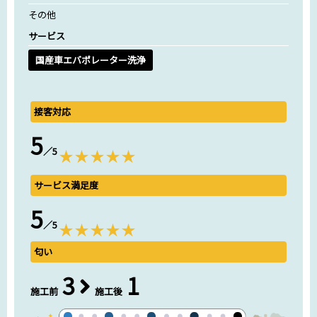
その他
サービス
国産車エバポレーター洗浄
接客対応
5
／5
サービス満足度
5
／5
匂い
3
1
施工前
施工後