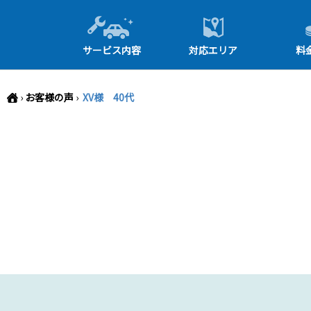
-->
サービス内容
対応エリア
料
›
お客様の声
›
XV様 40代