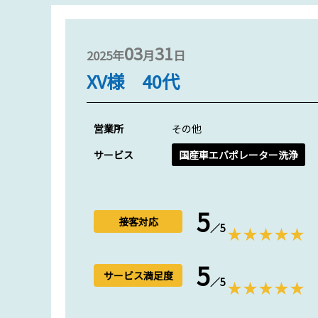
03
31
2025年
月
日
XV様 40代
営業所
その他
サービス
国産車エバポレーター洗浄
5
接客対応
／5
5
サービス満足度
／5