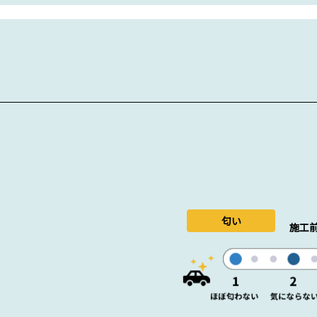
匂い
施工