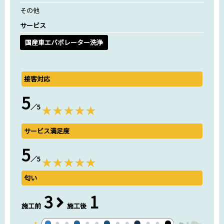
その他
サービス
国産車エバポレーター洗浄
接客対応
5
／5
サービス満足度
5
／5
匂い
3
1
施工前
施工後