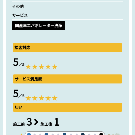
その他
サービス
国産車エバポレーター洗浄
接客対応
5
／5
サービス満足度
5
／5
匂い
3
1
施工前
施工後