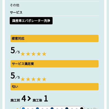
その他
サービス
国産車エバポレーター洗浄
接客対応
5
／5
サービス満足度
5
／5
匂い
4
1
施工前
施工後