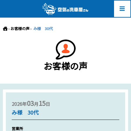
-->
›
お客様の声
›
み様 30代
お客様の声
03
15
2026年
月
日
み様 30代
営業所