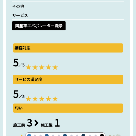
その他
サービス
国産車エバポレーター洗浄
接客対応
5
／5
サービス満足度
5
／5
匂い
3
1
施工前
施工後