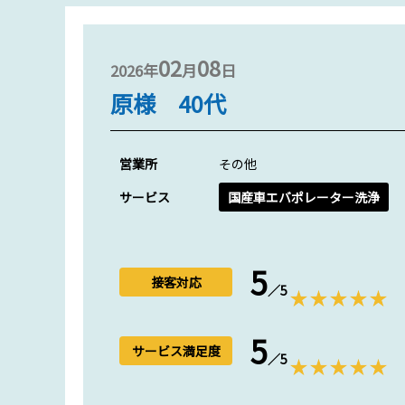
02
08
2026年
月
日
原様 40代
営業所
その他
サービス
国産車エバポレーター洗浄
5
接客対応
／5
5
サービス満足度
／5