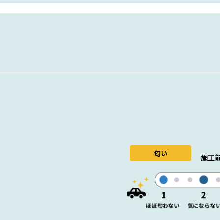
匂い
施工