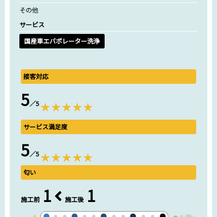
その他
サービス
国産車エバポレーター洗浄
接客対応
5
／5
サービス満足度
5
／5
匂い
1
1
施工前
施工後