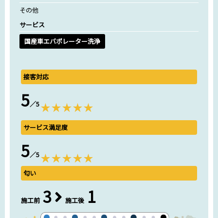
その他
サービス
国産車エバポレーター洗浄
接客対応
5
／5
サービス満足度
5
／5
匂い
3
1
施工前
施工後