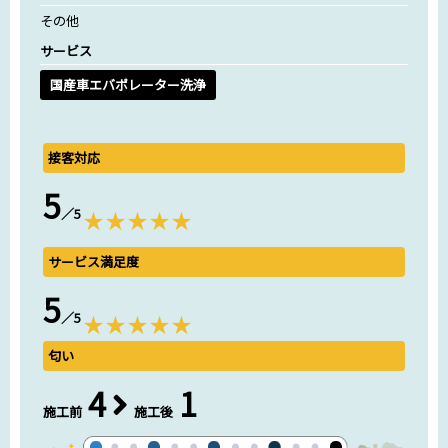
その他
サービス
国産車エバポレーター洗浄
接客対応
5
／5
サービス満足度
5
／5
匂い
4
1
施工前
施工後