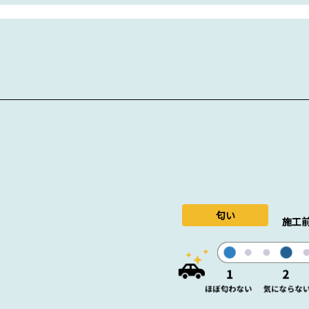
匂い
施工