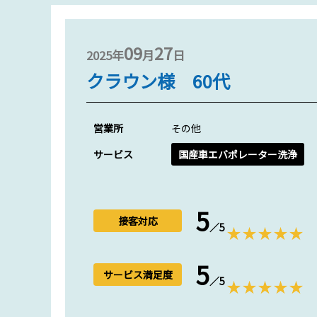
09
27
2025年
月
日
クラウン様 60代
営業所
その他
サービス
国産車エバポレーター洗浄
5
接客対応
／5
5
サービス満足度
／5