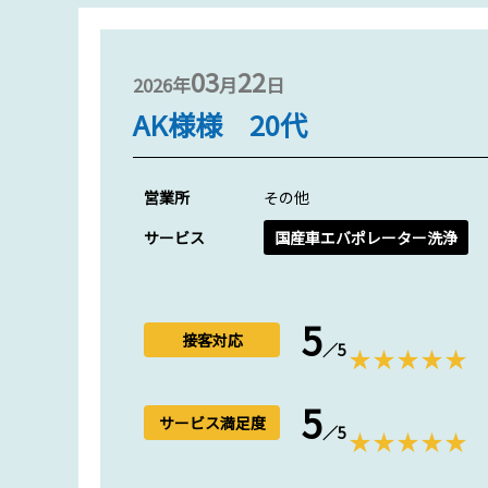
03
22
2026年
月
日
AK様様 20代
営業所
その他
サービス
国産車エバポレーター洗浄
5
接客対応
／5
5
サービス満足度
／5