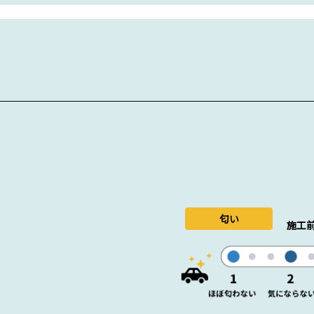
匂い
施工