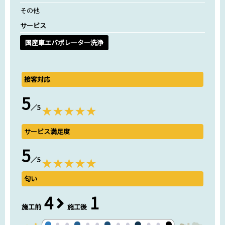
その他
サービス
国産車エバポレーター洗浄
接客対応
5
／5
サービス満足度
5
／5
匂い
4
1
施工前
施工後