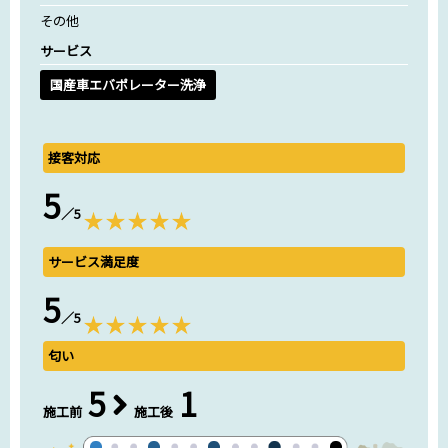
その他
サービス
国産車エバポレーター洗浄
接客対応
5
／5
サービス満足度
5
／5
匂い
5
1
施工前
施工後