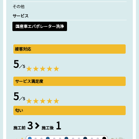
その他
サービス
国産車エバポレーター洗浄
接客対応
5
／5
サービス満足度
5
／5
匂い
3
1
施工前
施工後