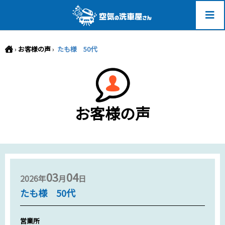
-->
›
お客様の声
›
たも様 50代
お客様の声
03
04
2026年
月
日
たも様 50代
営業所