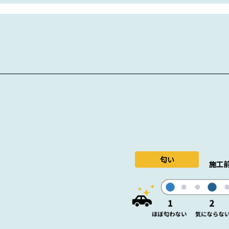
匂い
施工