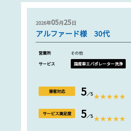
05
25
2026年
月
日
アルファード様 30代
営業所
その他
サービス
国産車エバポレーター洗浄
5
接客対応
／5
5
サービス満足度
／5