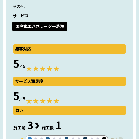
その他
サービス
国産車エバポレーター洗浄
接客対応
5
／5
サービス満足度
5
／5
匂い
3
1
施工前
施工後