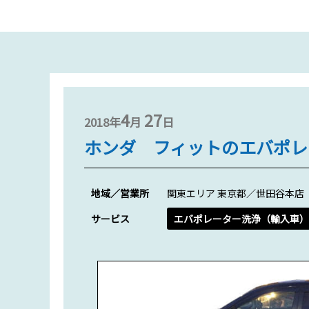
4
27
2018年
月
日
ホンダ フィットのエバポレ
地域／営業所
関東エリア 東京都／世田谷本店
サービス
エバポレーター洗浄（輸入車）