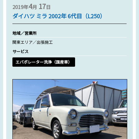
4
17
2019年
月
日
ダイハツ ミラ 2002年 6代目（L250）
地域／営業所
関東エリア／出張施工
サービス
エバポレーター洗浄（国産車）