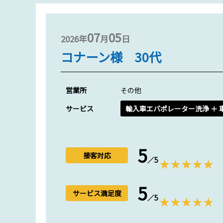
07
05
2026年
月
日
コナーン様 30代
営業所
その他
サービス
輸入車エバポレーター洗浄 ＋ 
5
接客対応
／5
5
サービス満足度
／5