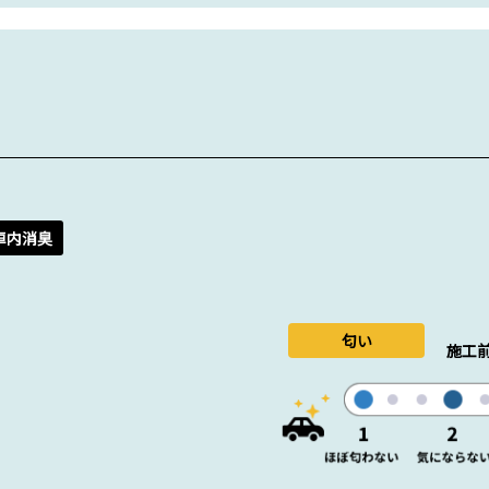
車内消臭
匂い
施工