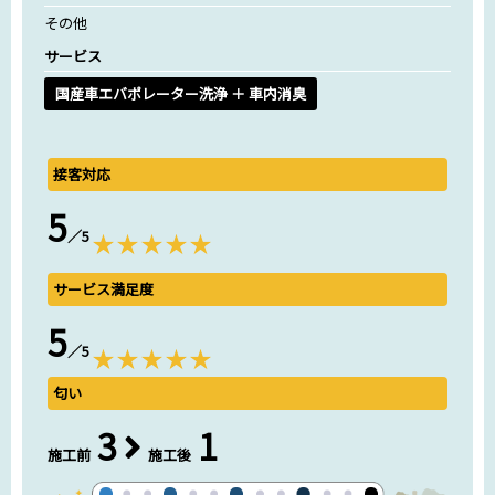
その他
サービス
国産車エバポレーター洗浄 ＋ 車内消臭
接客対応
5
／5
サービス満足度
5
／5
匂い
3
1
施工前
施工後