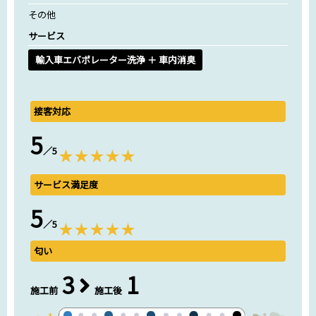
その他
サービス
輸入車エバポレーター洗浄 ＋ 車内消臭
接客対応
5
／5
サービス満足度
5
／5
匂い
3
1
施工前
施工後