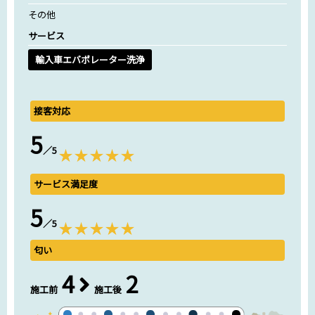
その他
サービス
輸入車エバポレーター洗浄
接客対応
5
／5
サービス満足度
5
／5
匂い
4
2
施工前
施工後