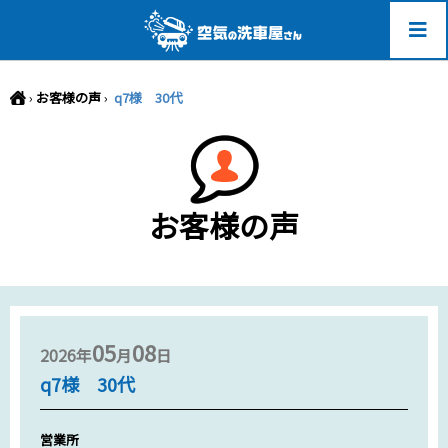
-->
›
お客様の声
›
q7様 30代
お客様の声
05
08
2026年
月
日
q7様 30代
営業所