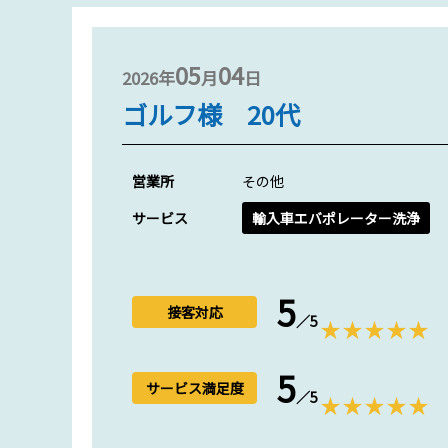
05
04
2026年
月
日
ゴルフ様 20代
営業所
その他
サービス
輸入車エバポレーター洗浄
5
接客対応
／5
5
サービス満足度
／5