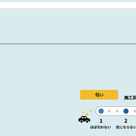
匂い
施工